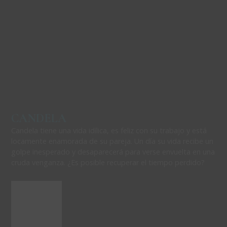
CANDELA
Candela tiene una vida idílica, es feliz con su trabajo y está
locamente enamorada de su pareja. Un día su vida recibe un
golpe inesperado y desaparecerá para verse envuelta en una
cruda venganza. ¿Es posible recuperar el tiempo perdido?
Este
contenido
está
bloqueado.