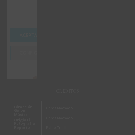
Acepte
las
cookies
para
verlo.
ACEPTAR TODAS LAS COOKIES
CONFIGURAR COOKIES
CRÉDITOS
Dirección
Ceres Machado
Guion
Música
Ceres Machado
Original
Fotografía
Pablo Trujillo
Reparto