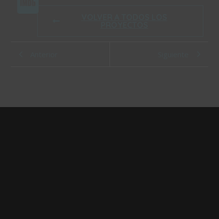
VOLVER A TODOS LOS
PROYECTOS
Anterior
Siguiente
PABLO
TRUJILLO
COMPOSITOR, ORQUESTADOR Y PRODUCTOR
ESPECIALIZADO EN MÚSICA ORIGINAL PARA
CINE, TV, PUBLICIDAD Y OTROS FORMATOS
INFO@PABLOTRUJILLO.COM