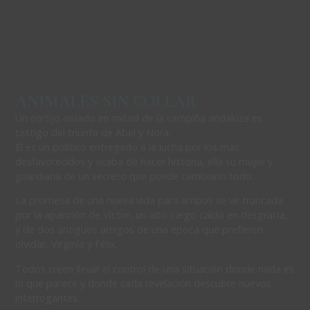
ANIMALES SIN COLLAR
Un cortijo aislado en mitad de la campiña andaluza es
testigo del triunfo de Abel y Nora.
Él es un político entregado a la lucha por los más
desfavorecidos y acaba de hacer historia, ella su mujer y
guardiana de un secreto que puede cambiarlo todo.
La promesa de una nueva vida para ambos se ve truncada
por la aparición de Víctor, un alto cargo caído en desgracia,
y de dos antiguos amigos de una época que prefieren
olvidar, Virginia y Félix.
Todos creen llevar el control de una situación donde nada es
lo que parece y donde cada revelación descubre nuevos
interrogantes.