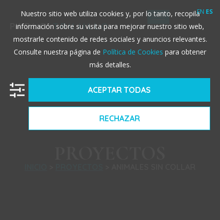
EN
ES
Nuestro sitio web utiliza cookies y, por lo tanto, recopila
PABLO
TRUJILLO
información sobre su visita para mejorar nuestro sitio web,
mostrarle contenido de redes sociales y anuncios relevantes.
Consulte nuestra página de
Política de Cookies
para obtener
más detalles.
ACEPTAR TODAS
RECHAZAR
PROYECTOS
INICIO
>
PROYECTOS
> ANIMALES SIN COLLAR