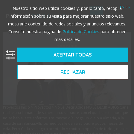
NO SÉ DECIR ADIÓS
EN
ES
Nuestro sitio web utiliza cookies y, por lo tanto, recopila
PABLO
TRUJILLO
información sobre su visita para mejorar nuestro sitio web,
mostrarle contenido de redes sociales y anuncios relevantes.
Consulte nuestra página de
Política de Cookies
para obtener
más detalles.
ACEPTAR TODAS
RECHAZAR
Proyectos Inicio > Proyectos > No Sé Decir Adiós NO SÉ DECIR ADIÓS Carla
recibe una llamada de su hermana: su padre, con el que hace tiempo que
no se habla, está enfermo. Ese mismo día, coge un vuelo a Almería, a la
casa de su infancia.Allí, los médicos le dan a su padre pocos meses de
vida. Pero Carla se niega a aceptarlo y contra la opinión de todos, decide