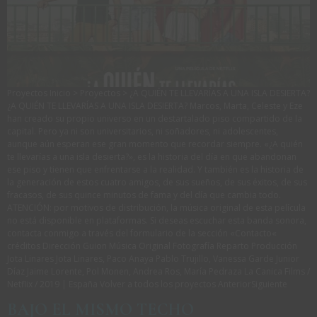
Proyectos Inicio > Proyectos > ¿A QUIÉN TE LLEVARÍAS A UNA ISLA DESIERTA?
¿A QUIÉN TE LLEVARÍAS A UNA ISLA DESIERTA? Marcos, Marta, Celeste y Eze
han creado su propio universo en un destartalado piso compartido de la
capital. Pero ya ni son universitarios, ni soñadores, ni adolescentes,
aunque aún esperan ese gran momento que recordar siempre. «¿A quién
te llevarías a una isla desierta?», es la historia del día en que abandonan
ese piso y tienen que enfrentarse a la realidad. Y también es la historia de
la generación de estos cuatro amigos, de sus sueños, de sus éxitos, de sus
fracasos, de sus quince minutos de fama y del día que cambia todo.
ATENCIÓN: por motivos de distribución, la música original de esta película
no está disponible en plataformas. Si deseas escuchar esta banda sonora,
contacta conmigo a través del formulario de la sección «Contacto«
créditos Dirección Guion Música Original Fotografía Reparto Producción
Jota Linares Jota Linares, Paco Anaya Pablo Trujillo, Vanessa Garde Junior
Díaz Jaime Lorente, Pol Monen, Andrea Ros, María Pedraza La Canica Films /
Netflix / 2019 | España Volver a todos los proyectos AnteriorSiguiente
BAJO EL MISMO TECHO