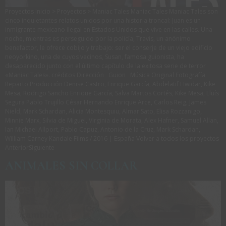
Proyectos Inicio > Proyectos > Maniac Tales Maniac Tales Maniac Tales son
cinco inquietantes relatos unidos por una historia troncal: Juan es un
inmigrante mexicano ilegal en Estados Unidos que vive en las calles. Una
noche, mientras es perseguido por la policía, Travis, un anónimo
benefactor, le ofrece cobijo y trabajo: ser el conserje de un viejo edificio
neoyorkino, una de cuyos vecinos, Susan, famosa guionista, ha
desaparecido junto con el último capítulo de la exitosa serie de terror
«Maniac Tales». créditos Dirección Guion Música Original Fotografía
Reparto Producción Denise Castro, Enrique García, Abdelatif Hwidar, Kike
Mesa, Rodrigo Sancho Enrique García, Salva Martos Cortés, Kike Mesa, Lluís
Segura Pablo Trujillo César Hernando Enrique Arce, Carlos Reig, James
Nield, Mark Schardan, Alicia Montesquiu, Almar Sato, Elisa Rozzanigo,
Minnie Marx, Silvia de Miguel, Virginia de Morata, Alex Hafner, Samuel Allan,
Ian Michael Allport, Pablo Capuz, Antonio de la Cruz, Mark Schardan,
William Carney Kandale Films / 2016 | España Volver a todos los proyectos
AnteriorSiguiente
ANIMALES SIN COLLAR